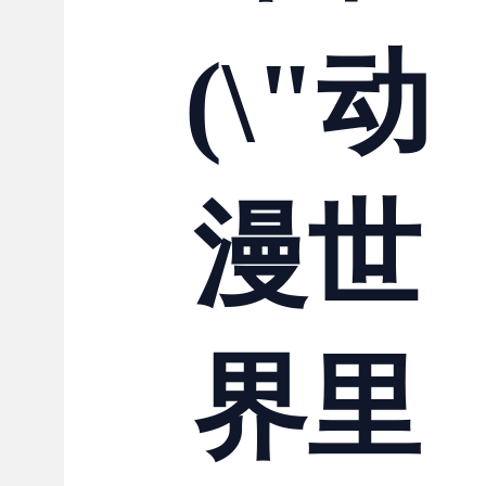
(\"动
漫世
界里