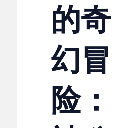
的奇
幻冒
险：