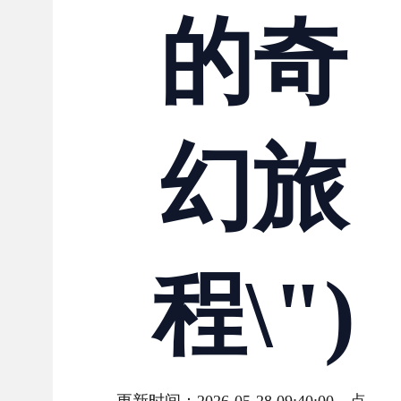
的奇
幻旅
程\")