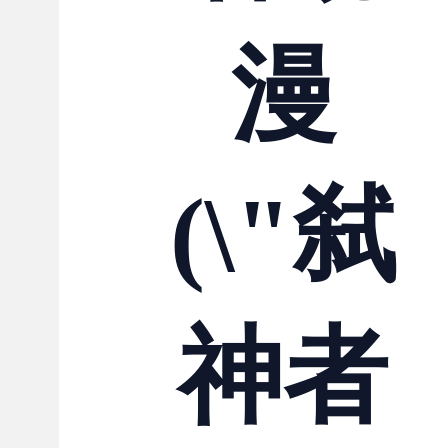
漫
(\"弑
神者