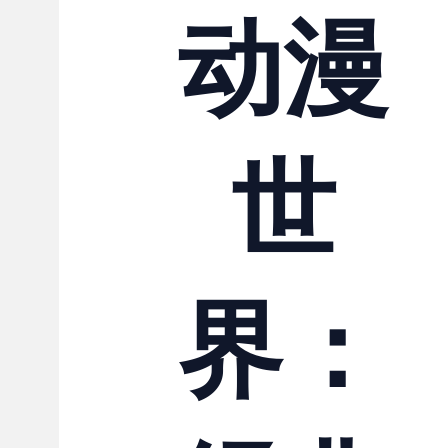
动漫
世
界：