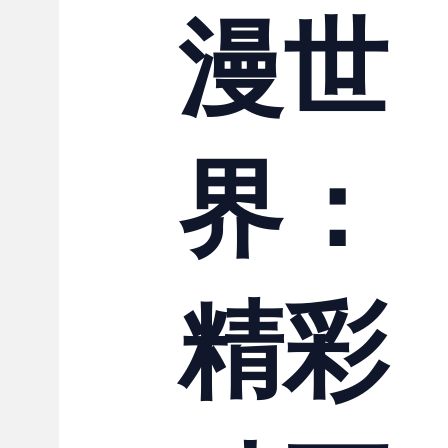
漫世
界：
精彩