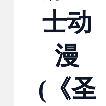
士动
漫
(《圣