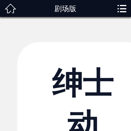



剧场版
首页
关于我们
动漫专题
动漫资讯
角色图鉴
绅士
内容服务
观影指南
动
榜单排行
投稿交流