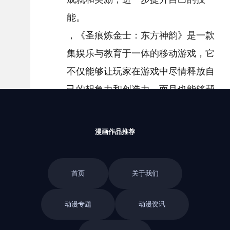
能。
，《圣痕炼金士：东方神韵》是一款
集娱乐与教育于一体的移动游戏，它
不仅能够让玩家在游戏中尽情释放自
己的想象力和创造力，而且也能够帮
助玩家了解东华国的文化和历史。
下一篇：斗破苍穹动漫：男生喜欢看
漫画作品推荐
的动漫(\"看漫少年：从《大闹天宫》
到《龙王子的秘密》-爱好动的动漫爱
首页
关于我们
好者的最佳选择\")
动漫专题
动漫资讯