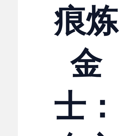
痕炼
金
士：