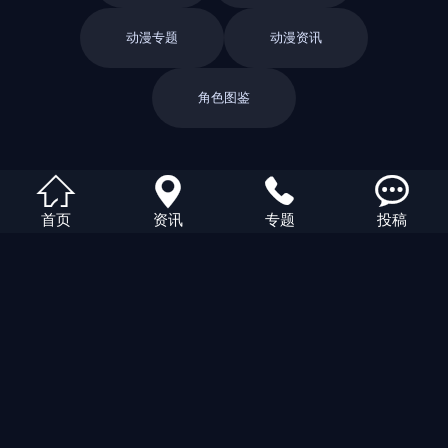
动漫专题
动漫资讯
角色图鉴
返回栏目




首页
资讯
专题
投稿
返回首页