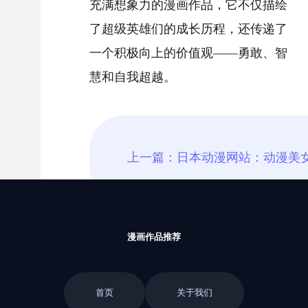
充满想象力的漫画作品，它不仅描绘
了超级英雄们的成长历程，还传递了
一个积极向上的价值观——勇敢、智
慧和自我超越。
漫画作品推荐
首页
关于我们