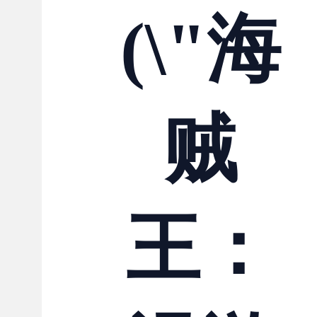
(\"海
贼
王：