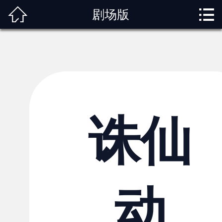



剧场版
首页
关于我们
动漫专题
动漫资讯
角色图鉴
诛仙
内容服务
观影指南
动
榜单排行
投稿交流