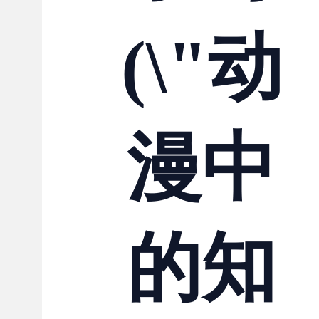
(\"动
漫中
的知