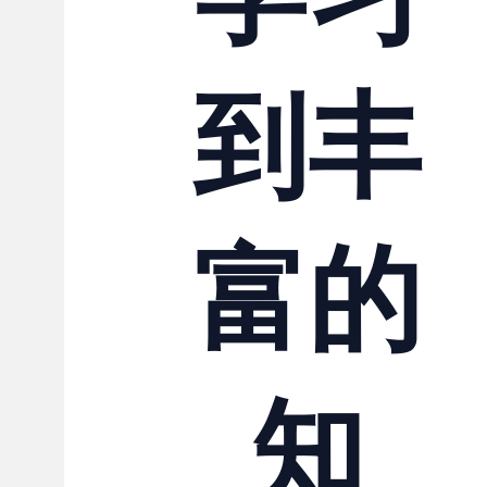
到丰
富的
知