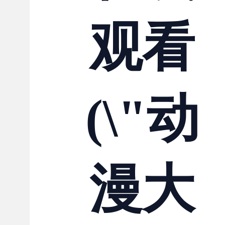
观看
(\"动
漫大