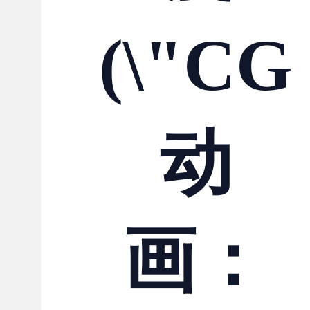
(\"CG
动
画：