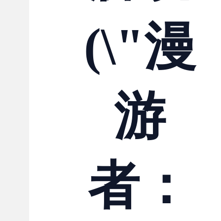
(\"漫
游
者：