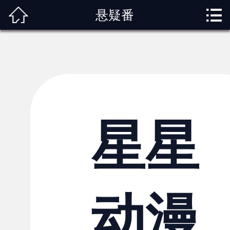



悬疑番
首页
关于我们
动漫专题
动漫资讯
角色图鉴
星星
内容服务
观影指南
动漫
榜单排行
投稿交流