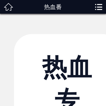



热血番
首页
关于我们
动漫专题
动漫资讯
角色图鉴
热血
内容服务
观影指南
专
榜单排行
投稿交流