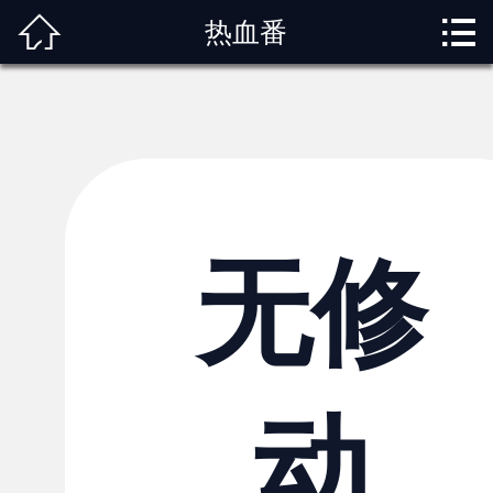



热血番
首页
关于我们
动漫专题
动漫资讯
角色图鉴
无修
内容服务
观影指南
动
榜单排行
投稿交流