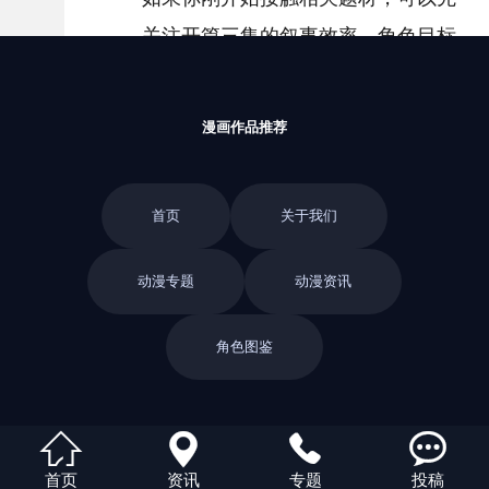
关注开篇三集的叙事效率、角色目标
是否明确，以及作品是否能在视觉、
音乐或情绪表达上形成稳定风格。
漫画作品推荐
下一篇：工口动漫：武侠动漫(\"武侠
动漫的世界：东方神话与现实的奇妙
首页
关于我们
结合\")
动漫专题
动漫资讯
角色图鉴
返回栏目




首页
资讯
专题
投稿