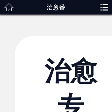



治愈番
首页
关于我们
动漫专题
动漫资讯
角色图鉴
治愈
内容服务
观影指南
专
榜单排行
投稿交流