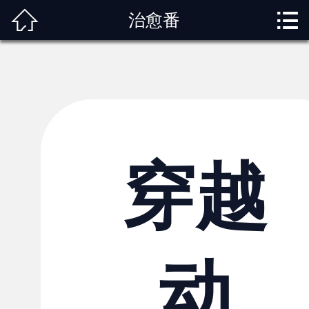



治愈番
首页
关于我们
动漫专题
动漫资讯
角色图鉴
穿越
内容服务
观影指南
动
榜单排行
投稿交流