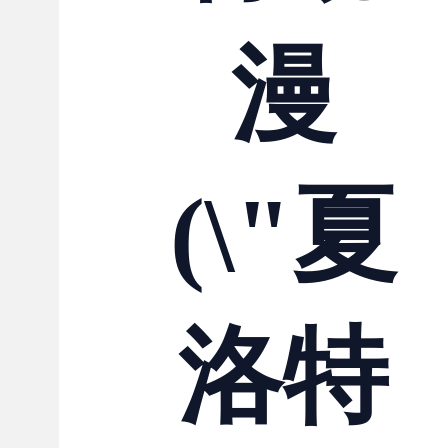
漫
(\"夏
洛特