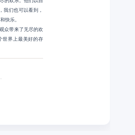
无尽的欢乐。他们以自
，我们也可以看到，
福和快乐。
给观众带来了无尽的欢
个世界上最美好的存
》世界：与各种冒险同框，畅享精彩的奇幻旅程\")