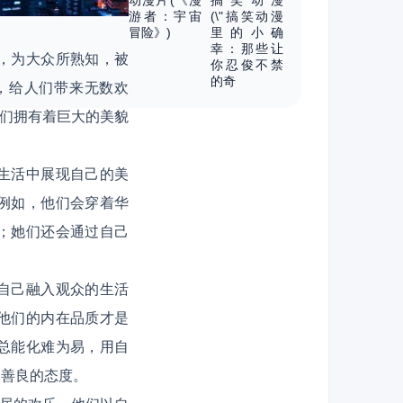
动漫片(《漫
搞笑动漫
游者：宇宙
(\"搞笑动漫
冒险》)
里的小确
幸：那些让
，为大众所熟知，被
你忍俊不禁
的奇
良，给人们带来无数欢
她们拥有着巨大的美貌
生活中展现自己的美
例如，他们会穿着华
；她们还会通过自己
自己融入观众的生活
他们的内在品质才是
总能化难为易，用自
和善良的态度。