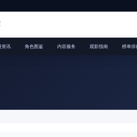
荐
漫资讯
角色图鉴
内容服务
观影指南
榜单排