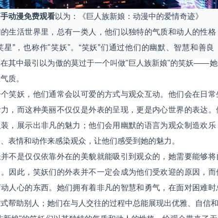
高手动漫免费观看
以为：《巨人族新娘：动漫中的爱情奇迹》
们的生活世界里，总有一类人，他们以独特的气质和动人的性格
笑星”，也称作"笑妖"。“笑妖”们通过他们的幽默、智慧和善
在其中最引以为傲的莫过于一个叫做"巨人族新娘"的笑妖——
雅气质。
一个笑妖，他们通常会以可爱的方式与观众互动。他们会在日常
活力，而这种美丽不仅仅是外表的呈现，更是内心世界的表达。
服装，展示出非凡的魅力；他们会用幽默的语言为观众制造欢乐
动、表情和动作来感染观众，让他们感受到她的魅力。
妖并不是仅仅依靠外在的美貌就能吸引到观众的，她需要能够将
中。因此，笑妖们的外表并不一定会成为他们受欢迎的原因，而
打动人心的东西。她们拥有着非凡的智慧和勇气，在面对困难时
方式帮助别人；她们在与人交往的过程中总能展现出优雅、自信