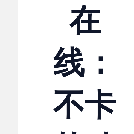
在
线：
不卡