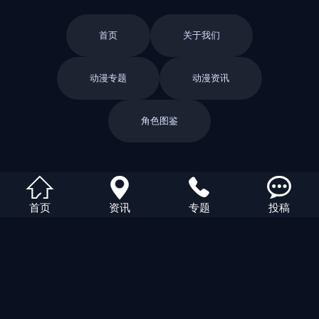
首页
关于我们
动漫专题
动漫资讯
国漫近年的变化：题材扩展与视觉表达升级
2018/06/14
角色图鉴




首页
资讯
专题
投稿
悬疑番观看指南：伏笔、反转和叙事节奏怎么看
2018/06/14