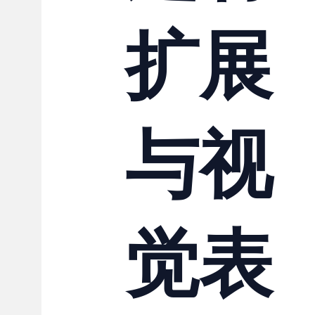
扩展
与视
觉表