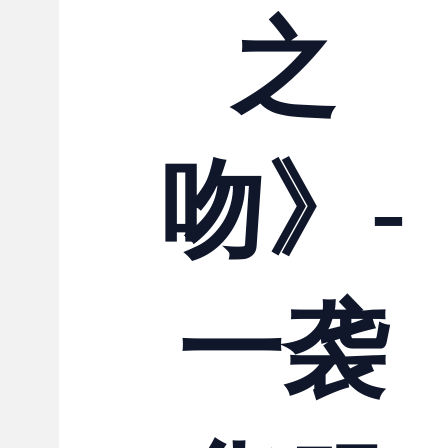
之
吻》-
一袭