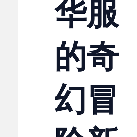
华服
的奇
幻冒