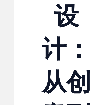
设
计：
从创