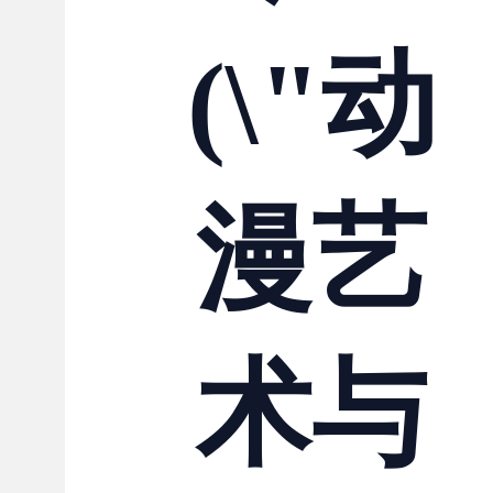
(\"动
漫艺
术与