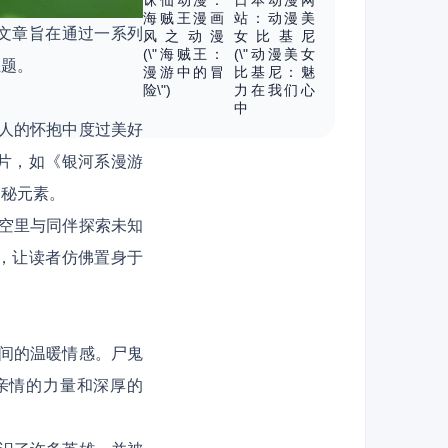
诛仙动漫：
日本动漫网
海贼王漫画
站：动漫美
文章旨在通过一系列
风之动漫
女比基尼
(\"海贼王：
(\"动漫美女
主题。
漫游中的冒
比基尼：魅
险\")
力在我们心
中
家人的怀抱中度过美好
片，如《银河系漫游
神秘元素。
太空里与同伴探索未知
，让读者仿佛置身于
之间的温暖情感。尸鬼
亲情的力量和深厚的