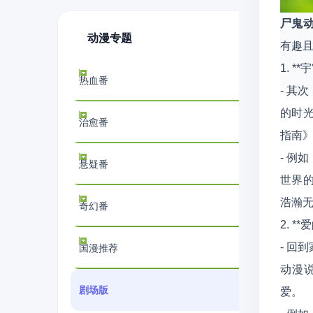
尸鬼
动漫专题
有趣
1. *
热血番
- 其
的时
治愈番
指南
- 例
悬疑番
世界
浩瀚
奇幻番
2. *
- 回
国漫推荐
动漫
剧场版
爱。