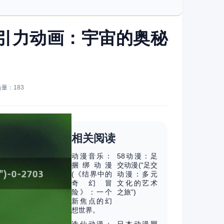
有引力动画：宇宙的奥秘
点击量：
183
相关阅读
动漫音乐：
58动漫：足
捆绑动漫
交动漫(“足交
(《结界中的
动漫：多元
奇幻冒
文化的艺术
险》：一个
之旅”)
新焦点的幻
想世界。