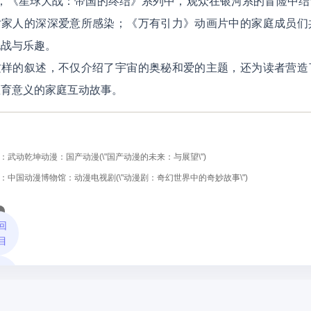
如，《星球大战：帝国的终结》系列中，观众在银河系的冒险中
对家人的深深爱意所感染；《万有引力》动画片中的家庭成员们
挑战与乐趣。
这样的叙述，不仅介绍了宇宙的奥秘和爱的主题，还为读者营造
教育意义的家庭互动故事。
：武动乾坤动漫：国产动漫(\"国产动漫的未来：与展望\")
：中国动漫博物馆：动漫电视剧(\"动漫剧：奇幻世界中的奇妙故事\")
回
目
回
页