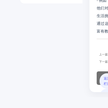
- 例
他们
生活
通过
富有
上一篇
下一篇
返
栏
返
首