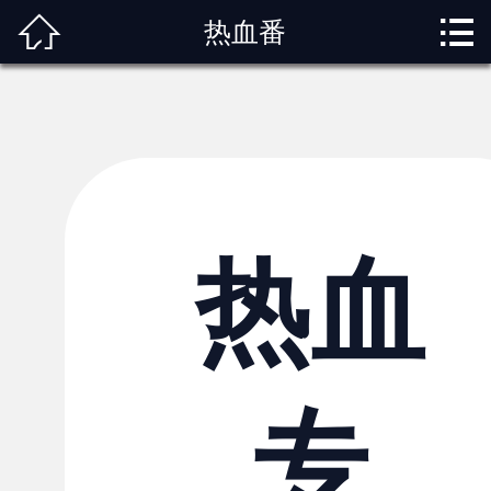



热血番
首页
关于我们
动漫专题
动漫资讯
角色图鉴
热血
内容服务
观影指南
专
榜单排行
投稿交流