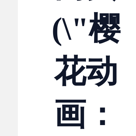
(\"樱
花动
画：