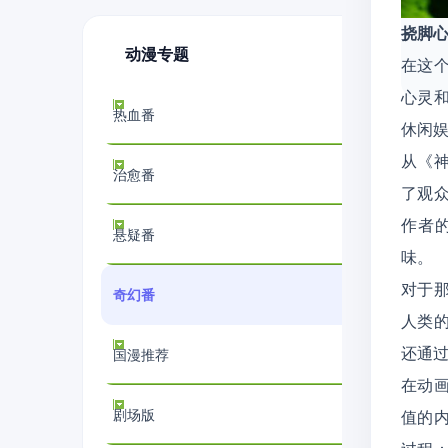
挠脚
动漫专题
在这
心灵
热血番
休闲
从《
治愈番
了观
作者
悬疑番
味。
对于
奇幻番
人类
还通
国漫推荐
在动
剧场版
值的