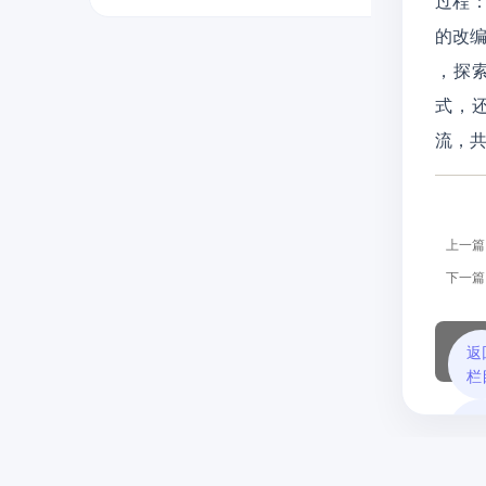
过程
的改
，探
式，
流，
上一篇
下一篇
返
栏
返
首