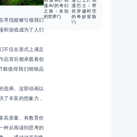
动漫av(\"动
漫巴士(\"动
漫AV的奇幻
漫巴士：带
之旅：未知
你穿越时空
的世界\")
的奇妙冒险
在寻找能够引领我们
\")
漫和游戏成为了人们
们不仅在形式上满足
作品背后都承载着创
节都值得我们细细品
的选择。这部动画以
供了丰富的想象力，
多高质量、有教育价
一种从阅读到思考的