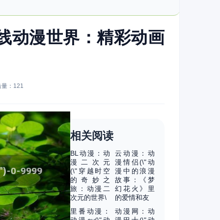
在线动漫世界：精彩动画
点击量：
121
相关阅读
BL动漫：动
云动漫：动
漫二次元
漫情侣(\"动
(\"穿越时空
漫中的浪漫
的奇妙之
故事：《梦
旅：动漫二
幻花火》里
次元的世界\
的爱情和友
里番动漫：
动漫网：动