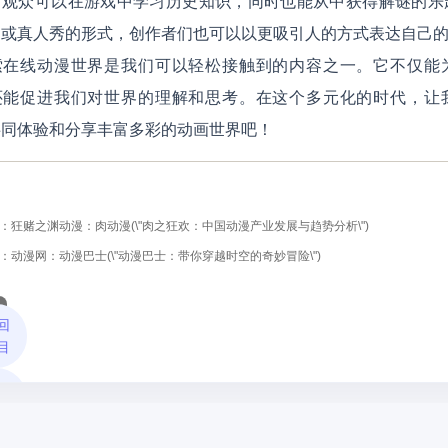
：观众可以在游戏中学习历史知识，同时也能从中获得解谜的乐
编或真人秀的形式，创作者们也可以以更吸引人的方式表达自己
索在线动漫世界是我们可以轻松接触到的内容之一。它不仅能
还能促进我们对世界的理解和思考。在这个多元化的时代，让
共同体验和分享丰富多彩的动画世界吧！
：狂赌之渊动漫：肉动漫(\"肉之狂欢：中国动漫产业发展与趋势分析\")
：动漫网：动漫巴士(\"动漫巴士：带你穿越时空的奇妙冒险\")
回
目
回
页