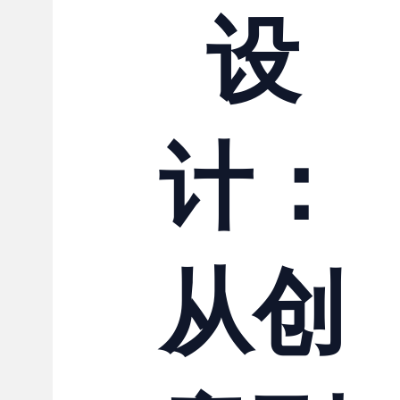
设
计：
从创