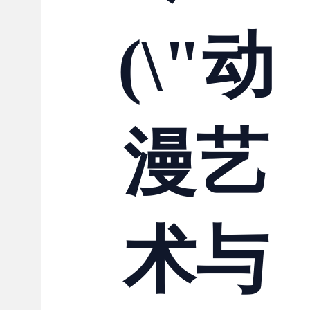
(\"动
漫艺
术与